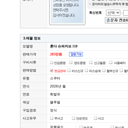
문자허위 발송시 IP추적 후 
회신번호
-
3.매물 정보
모델명
혼다 슈퍼커브 110
판매가격
285만원
구비서류
인감증명
양도증명
신고필증
사용폐지
판매방법
현금판매
리스신규
리스승계
할부신규
할
유형
스쿠터
연식
2026년 월
연료
휘발유
색상
블루펄
구입경로
정식
사고유무
무사고
단순전도
사고
운행용도
:
업무용
전시용