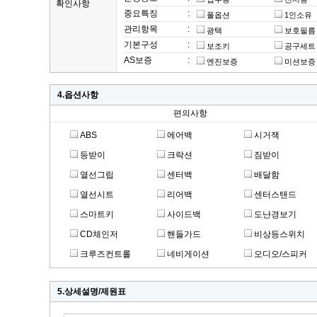
확인사항
중요특징
:
풀옵션
1인소유
관리항목
:
광택
보호필름
기본구성
:
보조키
공구세트
AS보증
:
엔진보증
미션보증
4.옵션사항
편의사항
ABS
에어백
시거잭
등받이
크락션
짐받이
열선그립
센터백
배달함
열선시트
리어백
센터스탠드
스마트키
사이드백
도난경보기
CD체인저
핸들가드
비상등스위치
크루즈컨트롤
네비게이션
오디오/스피커
5.상세설명/제원표