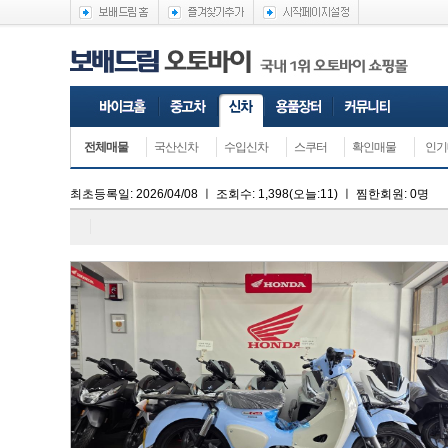
전체매물
국산신차
수입신차
스쿠터
확인매물
인기
최초등록일: 2026/04/08
ㅣ
조회수:
1,398
(오늘:11)
ㅣ
찜한회원: 0명