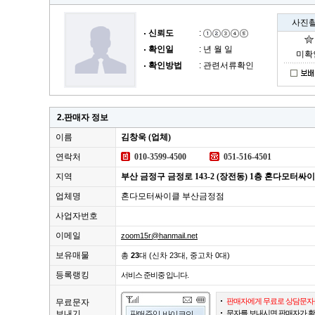
사진
신뢰도
:
확인일
: 년 월 일
미확
확인방법
: 관련서류확인
2.판매자 정보
이름
김창욱 (업체)
연락처
010-3599-4500
051-516-4501
지역
부산 금정구 금정로 143-2 (장전동) 1층 혼다모터
업체명
혼다모터싸이클 부산금정점
사업자번호
이메일
zoom15r@hanmail.net
보유매물
총
23
대 (신차 23대, 중고차 0대)
등록랭킹
서비스 준비중 입니다.
판매자에게 무료로 상담문자를
무료문자
보내기
문자를 보내시면 판매자가 확