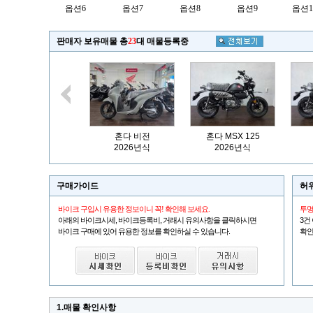
옵션6
옵션7
옵션8
옵션9
옵션1
판매자 보유매물 총
23
대 매물등록중
혼다 비전
혼다 MSX 125
2026년식
2026년식
구매가이드
허
바이크 구입시 유용한 정보이니 꼭! 확인해 보세요.
투명
아래의 바이크시세, 바이크등록비, 거래시 유의사항을 클릭하시면
3건
바이크 구매에 있어 유용한 정보를 확인하실 수 있습니다.
확인
1.매물 확인사항