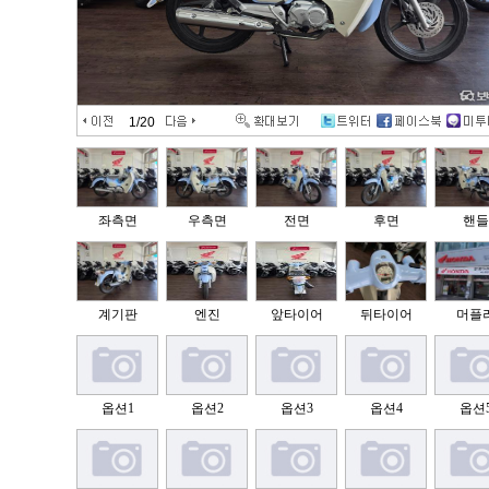
1
/20
좌측면
우측면
전면
후면
핸들
계기판
엔진
앞타이어
뒤타이어
머플
옵션1
옵션2
옵션3
옵션4
옵션