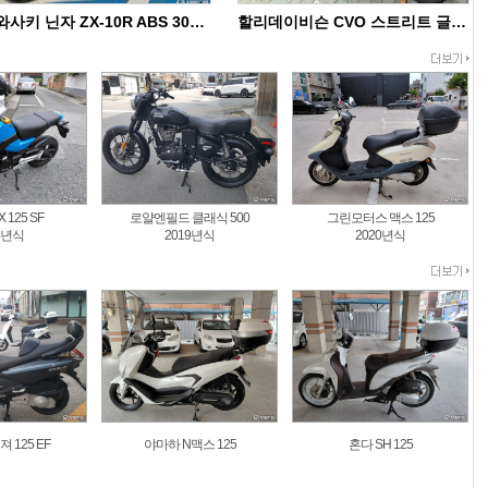
가와사키 닌자 ZX-10R ABS 30주년 기념
할리데이비슨 CVO 스트리트 글라이드 FLHXSE
 125 SF
로얄엔필드 클래식 500
그린모터스 맥스 125
4년식
2019년식
2020년식
 125 EF
야마하 N맥스 125
혼다 SH 125