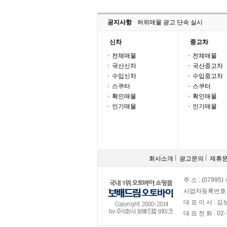
공지사항
허위매물 광고 단속 실시
신차
중고차
전체매물
전체매물
국산신차
국산중고차
수입신차
수입중고차
스쿠터
스쿠터
확인매물
확인매물
인기매물
인기매물
회사소개
광고문의
제휴
주 소 : (0799
사업자등록번호 : 
대 표 이 사 : 
대 표 전 화 : 02-