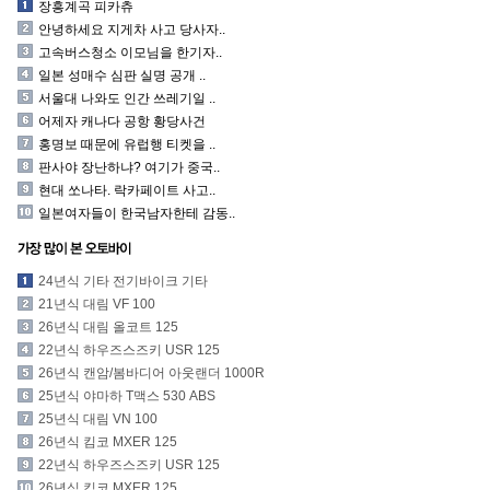
장흥계곡 피카츄
안녕하세요 지게차 사고 당사자..
고속버스청소 이모님을 한기자..
일본 성매수 심판 실명 공개 ..
서울대 나와도 인간 쓰레기일 ..
어제자 캐나다 공항 황당사건
홍명보 때문에 유럽행 티켓을 ..
판사야 장난하냐? 여기가 중국..
현대 쏘나타. 락카페이트 사고..
일본여자들이 한국남자한테 감동..
24년식 기타 전기바이크 기타
21년식 대림 VF 100
26년식 대림 올코트 125
22년식 하우즈스즈키 USR 125
26년식 캔암/봄바디어 아웃랜더 1000R
25년식 야마하 T맥스 530 ABS
25년식 대림 VN 100
26년식 킴코 MXER 125
22년식 하우즈스즈키 USR 125
26년식 킴코 MXER 125