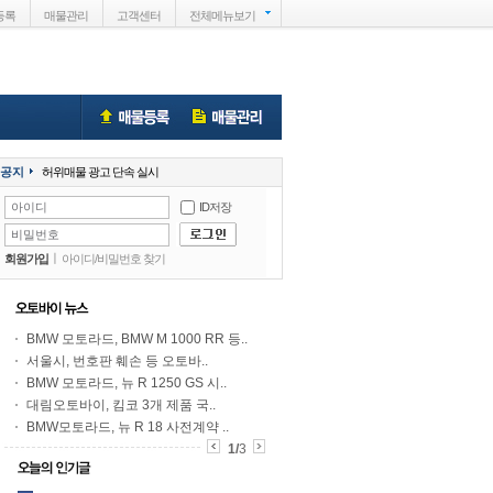
등록
매물관리
고객센터
전체메뉴
보기
공지
허위매물 광고 단속 실시
ID저장
ㅣ
회원가입
아이디
/비밀번호 찾기
BMW 모토라드, BMW M 1000 RR 등..
서울시, 번호판 훼손 등 오토바..
BMW 모토라드, 뉴 R 1250 GS 시..
대림오토바이, 킴코 3개 제품 국..
BMW모토라드, 뉴 R 18 사전계약 ..
1
/
3