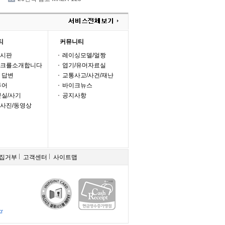
티
커뮤니티
시판
레이싱모델/얼짱
크를소개합니다
엽기/유머자료실
 답변
교통사고/사건/재난
투어
바이크뉴스
분실/사기
공지사항
사진/동영상
수집거부
고객센터
사이트맵
r