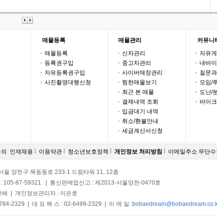
매물등록
매물관리
커뮤니
매물등록
신차관리
자유게
등록권구입
중고차관리
내바이
자유등록권구입
사이버매장관리
질문과
사진촬영대행신청
찜한매물보기
모임/
최근 본 매물
도난/
결제내역 조회
바이크
입금대기 내역
취소/환불안내
세금계산서신청
문의
인재채용
이용약관
청소년보호정책
개인정보 처리방침
이메일주소 무단
5) 서울 양천구 목동동로 233-1 드림타워 11, 12층
105-87-59321 | 통신판매업신고 : 제2013-서울양천-0470호
김보배 | 개인정보관리자 : 이은호
784-2329 | 대 표 팩 스 : 02-6499-2329 | 이 메 일 :
bobaedream@bobaedream.co.k