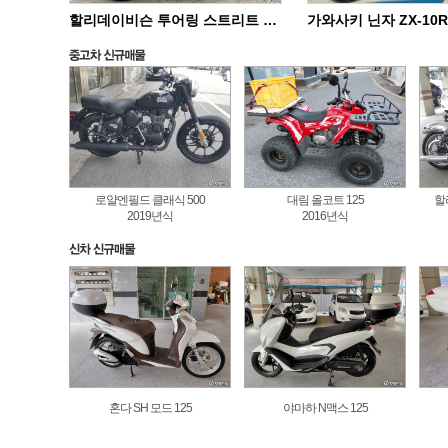
할리데이비슨 투어링 스트리트 글라이드 스페셜 FLHXS
로얄엔필드 클래식 500
대림 올코트 125
할
2019년식
2016년식
혼다 SH 모드 125
야마하 N맥스 125