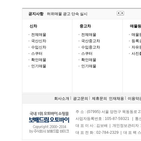
공지사항
허위매물 광고 단속 실시
신차
중고차
매물
전체매물
전체매물
매물
국산신차
국산중고차
등록
수입신차
수입중고차
자유
스쿠터
스쿠터
사진
확인매물
확인매물
인기매물
인기매물
회사소개
광고문의
제휴문의
인재채용
이용약
주 소 : (07995) 서울 양천구 목동동로 2
사업자등록번호 : 105-87-59321 | 
대 표 이 사 : 김보배 | 개인정보관리자 
대 표 전 화 : 02-784-2329 | 대 표 팩 스 