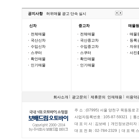
공지사항
허위매물 광고 단속 실시
신차
중고차
매물
전체매물
전체매물
매물
국산신차
국산중고차
등록
수입신차
수입중고차
자유
스쿠터
스쿠터
사진
확인매물
확인매물
인기매물
인기매물
회사소개
광고문의
제휴문의
인재채용
이용약
주 소 : (07995) 서울 양천구 목동동로 2
사업자등록번호 : 105-87-59321 | 
대 표 이 사 : 김보배 | 개인정보관리자 
대 표 전 화 : 02-784-2329 | 대 표 팩 스 