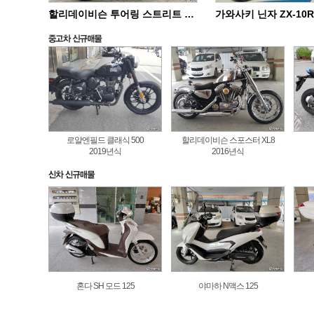
할리데이비슨 투어링 스트리트 글라이드 스페셜 FLHXS
로얄엔필드 클래식 500
할리데이비슨 스포스터 XL8
2019년식
2016년식
혼다 SH 모드 125
야마하 N맥스 125