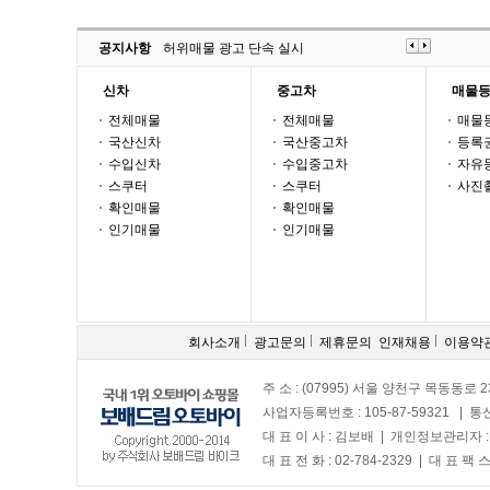
공지사항
허위매물 광고 단속 실시
신차
중고차
매물
전체매물
전체매물
매물
국산신차
국산중고차
등록
수입신차
수입중고차
자유
스쿠터
스쿠터
사진
확인매물
확인매물
인기매물
인기매물
회사소개
광고문의
제휴문의
인재채용
이용약
주 소 : (07995) 서울 양천구 목동동로 2
사업자등록번호 : 105-87-59321 | 
대 표 이 사 : 김보배 | 개인정보관리자 
대 표 전 화 : 02-784-2329 | 대 표 팩 스 