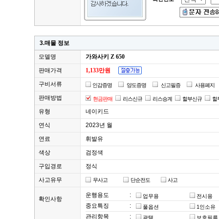
3.매물 정보
모델명
가와사키 Z 650
판매가격
1,133만원
구비서류
인감증명
양도증명
신고필증
사용폐지
판매방법
현금판매
리스신규
리스승계
할부신규
할
유형
네이키드
연식
2023년 월
연료
휘발유
색상
검정색
구입경로
정식
사고유무
무사고
단순전도
사고
운행용도
:
업무용
전시용
확인사항
중요특징
:
풀옵션
1인소유
관리항목
:
광택
보호필름