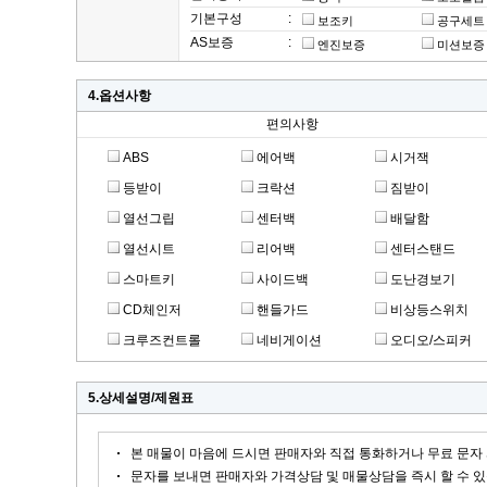
기본구성
:
보조키
공구세트
AS보증
:
엔진보증
미션보증
4.옵션사항
편의사항
ABS
에어백
시거잭
등받이
크락션
짐받이
열선그립
센터백
배달함
열선시트
리어백
센터스탠드
스마트키
사이드백
도난경보기
CD체인저
핸들가드
비상등스위치
크루즈컨트롤
네비게이션
오디오/스피커
5.상세설명/제원표
본 매물이 마음에 드시면 판매자와 직접 통화하거나 무료 문자 
문자를 보내면 판매자와 가격상담 및 매물상담을 즉시 할 수 있