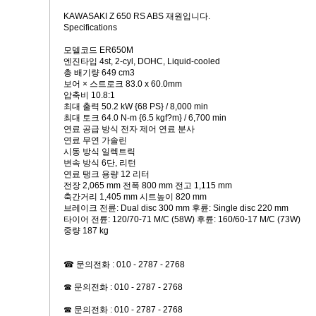
KAWASAKI Z 650 RS ABS 재원입니다.
Specifications
모델코드 ER650M
엔진타입 4st, 2-cyl, DOHC, Liquid-cooled
총 배기량 649 cm3
보어 × 스트로크 83.0 x 60.0mm
압축비 10.8:1
최대 출력 50.2 kW {68 PS} / 8,000 min
최대 토크 64.0 N-m {6.5 kgf?m} / 6,700 min
연료 공급 방식 전자 제어 연료 분사
연료 무연 가솔린
시동 방식 일렉트릭
변속 방식 6단, 리턴
연료 탱크 용량 12 리터
전장 2,065 mm 전폭 800 mm 전고 1,115 mm
축간거리 1,405 mm 시트높이 820 mm
브레이크 전륜: Dual disc 300 mm 후륜: Single disc 220 mm
타이어 전륜: 120/70-71 M/C (58W) 후륜: 160/60-17 M/C (73W)
중량 187 kg
☎ 문의전화 : 010 - 2787 - 2768
☎ 문의전화 : 010 - 2787 - 2768
☎ 문의전화 : 010 - 2787 - 2768