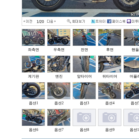
1
/20
좌측면
우측면
전면
후면
핸들
계기판
엔진
앞타이어
뒤타이어
머플
옵션1
옵션2
옵션3
옵션4
옵션
옵션6
옵션7
옵션8
옵션9
옵션1