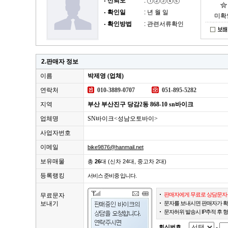
신뢰도
:
확인일
: 년 월 일
미확
확인방법
: 관련서류확인
2.판매자 정보
이름
박제영 (업체)
연락처
010-3889-0707
051-895-5282
지역
부산 부산진구 당감2동 868-10 sn바이크
업체명
SN바이크<성남오토바이>
사업자번호
이메일
bike9876@hanmail.net
보유매물
총
26
대 (신차 24대, 중고차 2대)
등록랭킹
서비스 준비중 입니다.
판매자에게 무료로 상담문자를
무료문자
보내기
문자를 보내시면 판매자가 확
문자허위 발송시 IP추적 후 
회신번호
-