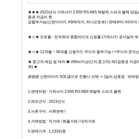
★★★ 2023년식 가와사키 Z 650 RS ABS 메탈릭 스파크 블랙 당일
융권 저금리 현
금할부가능(신한마이카, KB매직카, 하나오토큐) / 판매부터 AS까지
★☆★ 모토몰 - 전국최대 종합바이크 쇼핑몰 (가와사키 공식딜러 부
★☆★ 12개월 ~ 36개월 신용카드 무이자 할부가능 ! <무이자 문의
★ 중고차 매입 및 대차 ☎ 260cc이상(신차,중고차) 제1금융권 저
큐) ★
@@@ 신한마이카 SOL앱으로 진행시 선택 -> (딜러,상호명 : 박제영, 
1.판매차량 : 가와사키 Z 650 RS ABS 메탈릭 스파크 블랙
2.제조년식 : 2023년식
3.서류구비 : 서류완벽 !
4.거래방법 : 직거래 / 화물거래 / 대차거래
5.판매가격 : 1,133만원