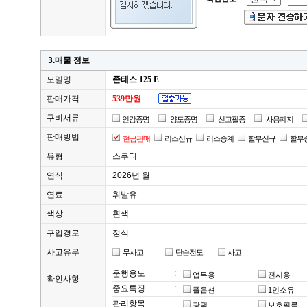
3.매물 정보
모델명
존테스 125 E
판매가격
539만원
구비서류
인감증명
양도증명
신고필증
사용폐지
판매방법
현금판매
리스신규
리스승계
할부신규
할부
유형
스쿠터
연식
2026년 월
연료
휘발유
색상
흰색
구입경로
정식
사고유무
무사고
단순전도
사고
운행용도
:
업무용
전시용
확인사항
중요특징
:
풀옵션
1인소유
관리항목
:
광택
보호필름