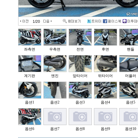
1
/20
좌측면
우측면
전면
후면
핸들
계기판
엔진
앞타이어
뒤타이어
머플러
옵션1
옵션2
옵션3
옵션4
옵션5
옵션6
옵션7
옵션8
옵션9
옵션10