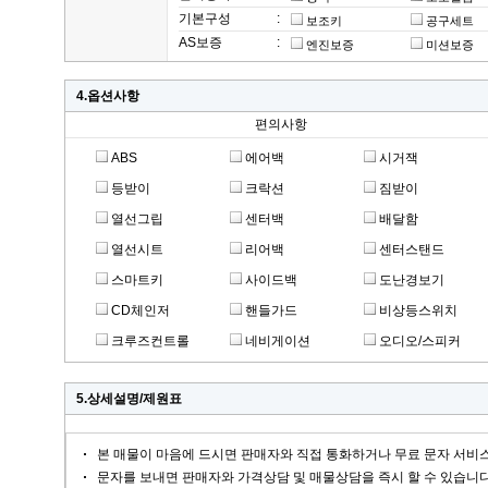
기본구성
:
보조키
공구세트
AS보증
:
엔진보증
미션보증
4.옵션사항
편의사항
ABS
에어백
시거잭
등받이
크락션
짐받이
열선그립
센터백
배달함
열선시트
리어백
센터스탠드
스마트키
사이드백
도난경보기
CD체인저
핸들가드
비상등스위치
크루즈컨트롤
네비게이션
오디오/스피커
5.상세설명/제원표
본 매물이 마음에 드시면 판매자와 직접 통화하거나 무료 문자 서비스
문자를 보내면 판매자와 가격상담 및 매물상담을 즉시 할 수 있습니다