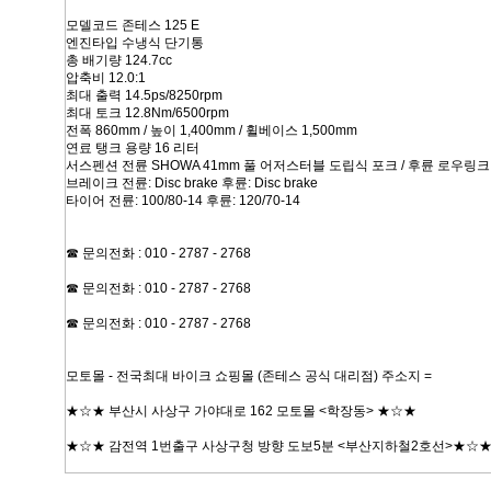
모델코드 존테스 125 E
엔진타입 수냉식 단기통
총 배기량 124.7cc
압축비 12.0:1
최대 출력 14.5ps/8250rpm
최대 토크 12.8Nm/6500rpm
전폭 860mm / 높이 1,400mm / 휠베이스 1,500mm
연료 탱크 용량 16 리터
서스펜션 전륜 SHOWA 41mm 풀 어저스터블 도립식 포크 / 후륜 로우
브레이크 전륜: Disc brake 후륜: Disc brake
타이어 전륜: 100/80-14 후륜: 120/70-14
☎ 문의전화 : 010 - 2787 - 2768
☎ 문의전화 : 010 - 2787 - 2768
☎ 문의전화 : 010 - 2787 - 2768
모토몰 - 전국최대 바이크 쇼핑몰 (존테스 공식 대리점) 주소지 =
★☆★ 부산시 사상구 가야대로 162 모토몰 <학장동> ★☆★
★☆★ 감전역 1번출구 사상구청 방향 도보5분 <부산지하철2호선>★☆