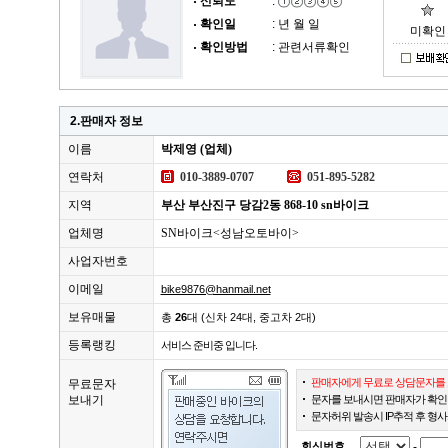
신뢰도
:
확인일
: 년 월 일
미확인
확인방법
: 관련서류확인
2.판매자 정보
이름
박제영 (업체)
연락처
010-3889-0707
051-895-5282
지역
부산 부산진구 당감2동 868-10 sn바이크
업체명
SN바이크<성남오토바이>
사업자번호
이메일
bike9876@hanmail.net
보유매물
총
26
대 (신차 24대, 중고차 2대)
등록랭킹
서비스 준비중 입니다.
판매자에게 무료로 상담문자를 
무료문자
보내기
문자를 보내시면 판매자가 확인
문자허위 발송시 IP추적 후 형사
회신번호
-