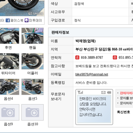
색상
검정색
사고유무
구입경로
정식
판매자정보
이름
박제영(업체)
후면
핸들
지역
부산 부산진구 당감2동 868-10 sn바
연락처
010-3889-0707
051-895-
참고사항
보배드림을 보고 전화드렸다고 하시면 
뒤타이어
머플러
이메일
bike9876@hanmail.net
등록랭킹
서비스 준비중 입니다.
판매자에게
무료문자
문자를 보
옵션4
옵션5
보내기
문자허위 
회신번호
옵션9
옵션10