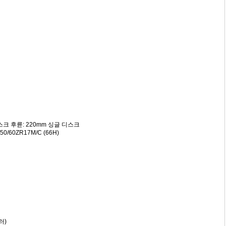
스크 후륜: 220mm 싱글 디스크
50/60ZR17M/C (66H)
러)