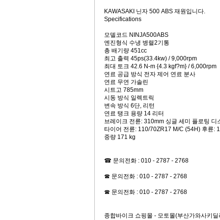
KAWASAKI 닌자 500 ABS 재원입니다.
Specifications
모델코드 NINJA500ABS
엔진형식 수냉 병렬2기통
총 배기량 451cc
최고 출력 45ps(33.4kw) / 9,000rpm
최대 토크 42.6 N-m {4.3 kgf?m} / 6,000rpm
연료 공급 방식 전자 제어 연료 분사
연료 무연 가솔린
시트고 785mm
시동 방식 일렉트릭
변속 방식 6단, 리턴
연료 탱크 용량 14 리터
브레이크 전륜: 310mm 싱글 세미 플로팅 디
타이어 전륜: 110/70ZR17 M/C (54H) 후륜: 1
중량 171 kg
☎ 문의전화 : 010 - 2787 - 2768
☎ 문의전화 : 010 - 2787 - 2768
☎ 문의전화 : 010 - 2787 - 2768
종합바이크 쇼핑몰 - 모토몰(부산가와사키딜