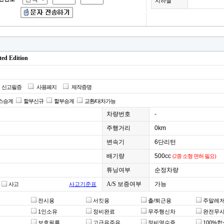
지하철
d Edition
신고필증
사용폐지
제작증명
스승계
할부신규
할부승계
교환/대차가능
차량번호
-
주행거리
0km
변속기
6단리턴
배기량
500cc
(2종 소형 면허 필요)
튜닝여부
순정차량
A/S 보증여부
가능
사고
사고기준표
전시용
서킷용
출/퇴근용
주말레
1인소유
정비완료
무주행신차
완전무
보호필름
고급유주유
정비영수증
100%