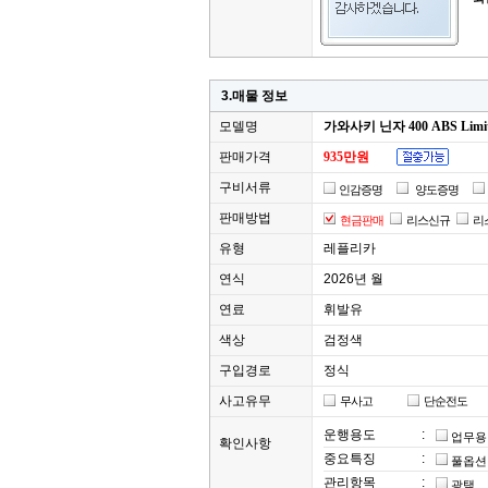
3.매물 정보
모델명
가와사키 닌자 400 ABS Limite
판매가격
935만원
구비서류
인감증명
양도증명
판매방법
현금판매
리스신규
리
유형
레플리카
연식
2026년 월
연료
휘발유
색상
검정색
구입경로
정식
사고유무
무사고
단순전도
운행용도
:
업무용
확인사항
중요특징
:
풀옵션
관리항목
:
광택