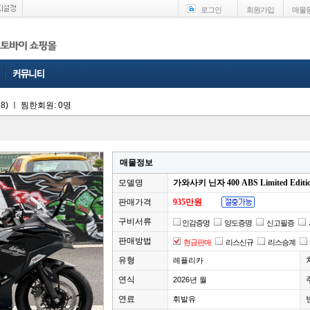
로그인
회원가입
매물
8)
ㅣ
찜한회원: 0명
매물정보
모델명
가와사키 닌자 400 ABS Limited Editi
판매가격
935만원
구비서류
인감증명
양도증명
신고필증
판매방법
현금판매
리스신규
리스승계
유형
레플리카
연식
2026년 월
연료
휘발유