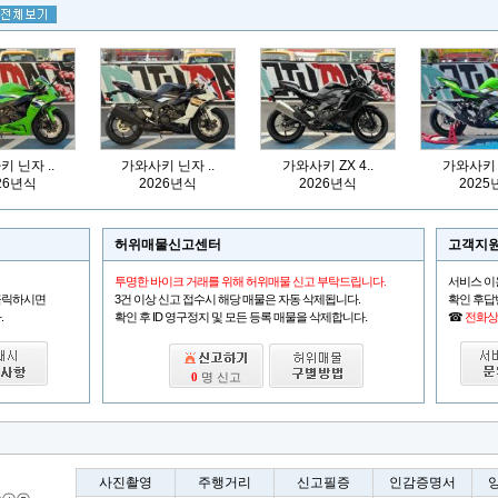
 닌자 ..
가와사키 닌자 ..
가와사키 ZX 4..
가와사키 Z
26년식
2026년식
2026년식
2025
허위매물신고센터
고객지
투명한 바이크 거래를 위해 허위매물 신고 부탁드립니다.
서비스 이
클릭하시면
3건 이상 신고 접수시 해당 매물은 자동 삭제됩니다.
확인 후답
.
.
확인 후 ID 영구정지 및 모든 등록 매물을 삭제합니다
☎
전화상담 
0
명 신고
사진촬영
주행거리
신고필증
인감증명서