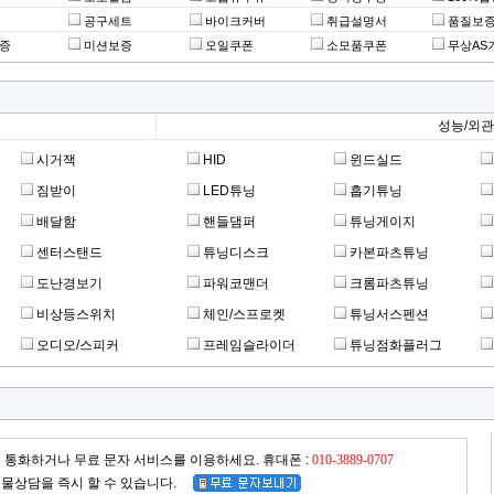
공구세트
바이크커버
취급설명서
품질보
증
미션보증
오일쿠폰
소모품쿠폰
무상AS
성능/외관
시거잭
HID
윈드실드
짐받이
LED튜닝
흡기튜닝
배달함
핸들댐퍼
튜닝게이지
센터스탠드
튜닝디스크
카본파츠튜닝
도난경보기
파워코맨더
크롬파츠튜닝
비상등스위치
체인/스프로켓
튜닝서스펜션
오디오/스피커
프레임슬라이더
튜닝점화플러그
 통화하거나 무료 문자 서비스를 이용하세요. 휴대폰 :
010-3889-0707
물상담을 즉시 할 수 있습니다.