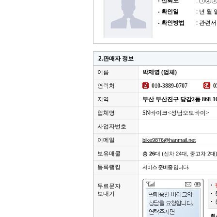
신뢰도
:
확인일
: 년 월 
확인방법
: 관련
2.판매자 정보
이름
박제영 (업체)
연락처
010-3889-0707
0
지역
부산 부산진구 당감2동 868-1
업체명
SN바이크<성남오토바이>
사업자번호
이메일
bike9876@hanmail.net
보유매물
총
26
대 (신차 24대, 중고차 2대
등록랭킹
서비스 준비중 입니다.
무료문자
보내기
회