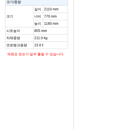
크기/중량
길이
2110 mm
크기
너비
770 mm
높이
1180 mm
시트높이
805 mm
차체중량
211.0 kg
연료탱크용량
15.0 ℓ
· 제원표 정보가 일부 틀릴 수 있습니다.