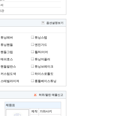
증서
기간
옵션설명보기
튜닝레버
튜닝스텝
튜닝핸들
엔진가드
핸들그립
휠/타이어
메쉬호스
튜닝머플러
핸들발란스
튜닝브레이크
커스텀도색
하이스로틀킷
스테빌라이져
롱휠베이스튜닝
허위/팔린 매물신고
제원표
제작
가와사키