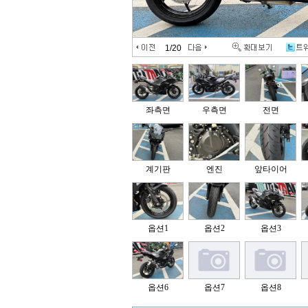
1
/20
좌측면
우측면
전면
계기판
엔진
앞타이어
옵션1
옵션2
옵션3
옵션6
옵션7
옵션8