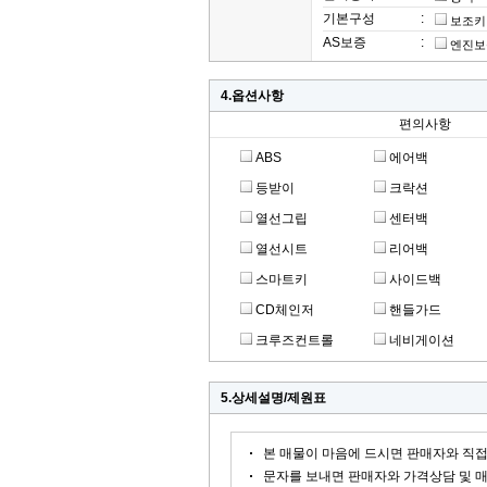
기본구성
:
보조키
AS보증
:
엔진보
4.옵션사항
편의사항
ABS
에어백
등받이
크락션
열선그립
센터백
열선시트
리어백
스마트키
사이드백
CD체인저
핸들가드
크루즈컨트롤
네비게이션
5.상세설명/제원표
본 매물이 마음에 드시면 판매자와 직접
문자를 보내면 판매자와 가격상담 및 매