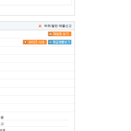
허위/팔린 매물신고
저용
사고
합성유