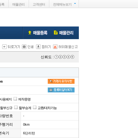
등록
매물관리
고객센터
전체메뉴
보기
신뢰도 :
on
사용폐지
제작증명
할부신규
할부승계
교환/대차가능
차량번호
-
주행거리
0km
변속기
6단리턴