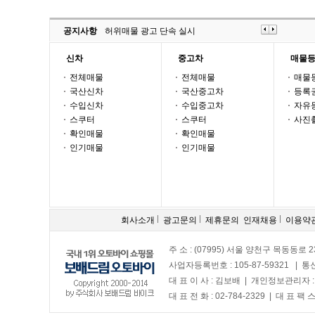
공지사항
허위매물 광고 단속 실시
신차
중고차
매물
전체매물
전체매물
매물
국산신차
국산중고차
등록
수입신차
수입중고차
자유
스쿠터
스쿠터
사진
확인매물
확인매물
인기매물
인기매물
회사소개
광고문의
제휴문의
인재채용
이용약
주 소 : (07995) 서울 양천구 목동동로 2
사업자등록번호 : 105-87-59321 | 
대 표 이 사 : 김보배 | 개인정보관리자 
대 표 전 화 : 02-784-2329 | 대 표 팩 스 