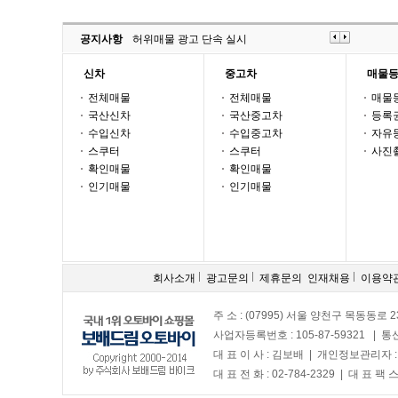
공지사항
허위매물 광고 단속 실시
신차
중고차
매물
전체매물
전체매물
매물
국산신차
국산중고차
등록
수입신차
수입중고차
자유
스쿠터
스쿠터
사진
확인매물
확인매물
인기매물
인기매물
회사소개
광고문의
제휴문의
인재채용
이용약
주 소 : (07995) 서울 양천구 목동동로 2
사업자등록번호 : 105-87-59321 | 
대 표 이 사 : 김보배 | 개인정보관리자 
대 표 전 화 : 02-784-2329 | 대 표 팩 스 