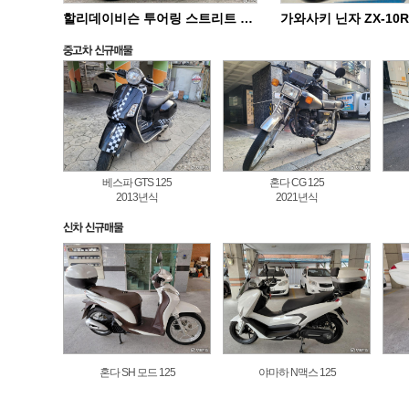
할리데이비슨 투어링 스트리트 글라이드 스페셜 FLHXS
베스파 GTS 125
혼다 CG 125
2013년식
2021년식
혼다 SH 모드 125
야마하 N맥스 125