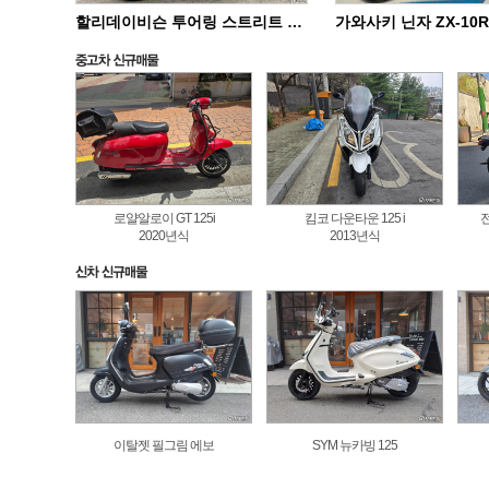
할리데이비슨 투어링 스트리트 글라이드 스페셜 FLHXS
로얄알로이 GT 125i
킴코 다운타운 125 i
2020년식
2013년식
이탈젯 필그림 에보
SYM 뉴카빙 125