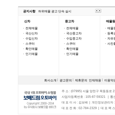
공지사항
허위매물 광고 단속 실시
신차
중고차
매물
전체매물
전체매물
매물
국산신차
국산중고차
등록
수입신차
수입중고차
자유
스쿠터
스쿠터
사진
확인매물
확인매물
인기매물
인기매물
회사소개
광고문의
제휴문의
인재채용
이용약
주 소 : (07995) 서울 양천구 목동동로 2
사업자등록번호 : 105-87-59321 | 
대 표 이 사 : 김보배 | 개인정보관리자 
대 표 전 화 : 02-784-2329 | 대 표 팩 스 