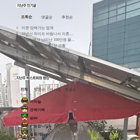
조회순
댓글순
추천순
이젠 망해가는 업계
1
10년산 와이프 바람나서 이혼했다
2
인스타에서 난리난 100만원 풀빌라
3
축협 개혁하는 박지성 근황
4
오늘 중식당에서 충격 목격담
5
축협 성매매 접대가 더 충격적인 이유
6
글로벌 스타를...아시아에 묶으려 했으니 ㅋ
7
전체
방문순
게시글
댓글순
저하늘
1
윤혜아빠
2
gjao
3
사랑합니당1
4
검둥개
2
5