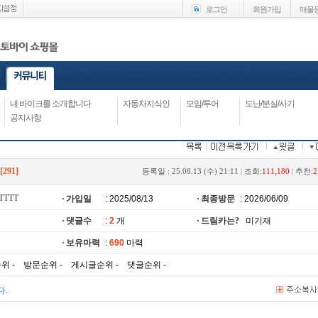
로그인
회원가입
매물
내 바이크를 소개합니다
자동차지식인
모임/투어
도난/분실/사기
공지사항
[291]
등록일 : 25.08.13 (수) 21:11
|
조회:
111,180
|
추천:
2
eTTTT
가입일
: 2025/08/13
최종방문
: 2026/06/09
댓글수
:
2
개
드림카는?
미기재
보유마력
:
690
마력
위 - 방문순위 - 게시글순위 - 댓글순위 -
.