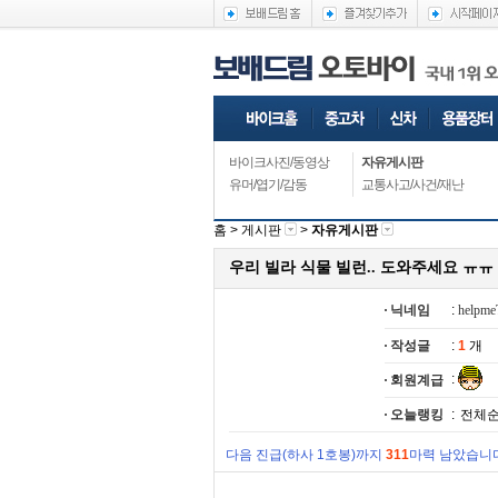
바이크사진/동영상
자유게시판
유머/엽기/감동
교통사고/사건/재난
홈 >
게시판
>
자유게시판
우리 빌라 식물 빌런.. 도와주세요 ㅠㅠ
닉네임
:
helpm
작성글
:
1
개
:
회원계급
오늘랭킹
:
전체순
다음 진급(하사 1호봉)까지
311
마력 남았습니다