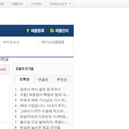
등록
매물관리
고객센터
전체메뉴
보기
바이크 뉴스
레이싱모델/얼짱
,648
조회순
댓글순
추천순
집에서 하다 걸린 동국대녀
1
극혐) 백종원이 빽햄과 함께 내놓았던 빽소세지
2
우체국 택배 기사님의 기가 막힌 촉
3
40대 가장입니다. 아내가 투자사기로 수억을 잃고 또 몰래 3,800만원을 대출받았습니다
4
그래미가 BTS 이용해 먹으려다 실패했다는 폭로
5
관광객에게 마운틴듀 11,000원에 파는 우즈벡
6
월드컵 32강 탈락하자, 축협이 다급히 했던 일
7
독일에 놀러온 독일 여자들
8