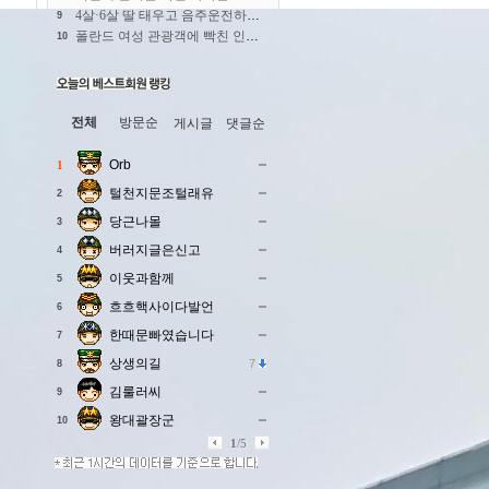
4살·6살 딸 태우고 음주운전하다 사망사고 낸 엄마…블랙박스 공개
9
폴란드 여성 관광객에 빡친 인도인들
10
전체
방문순
게시글
댓글순
Orb
1
털천지문조털래유
2
당근나몰
3
버러지글은신고
4
이웃과함께
5
흐흐핵사이다발언
6
한때문빠였습니다
7
상생의길
7
8
김룰러씨
9
왕대괄장군
10
1
/
5