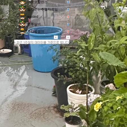
마르코발란스
1
6
일차로는추월차로임
1
7
wasted
1
8
한루살이
1
9
용산딸잽이
5
10
1
/
5