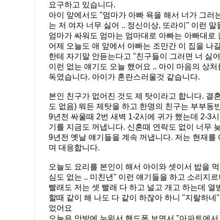
요구하고 있습니다.
아이 앞에서도 "엄마가 아빠 욕을 해서 너가 그러
는 저 여자 너무 싫어 .. 정신이상, 또라이" 이런
엄마가 싸워도 엄마는 엄마대로 아빠는 아빠대로 
어제 오늘도 애 앞에서 아빠는 조만간 이 집을 나갈
한테 자기말 안듣는다고 "친구들이 그러면 너 싫어
이런 없는 얘기도 오늘 했어요 .. 아이 마음의 상
독였습니다. 아이가 혼란스러울것 같습니다.
본인 친구가 없어진 것도 제 탓이라고 합니다. 결혼
도 없음) 뭐든 제탓을 하고 한명의 친구는 부부
9년전 싸울때 2번 새벽 1-2시에 귀가 했는데 2-
기를 지금도 꺼냅니다. 신혼때 연락도 없이 너무 
9년전 옛날 얘기들을 계속 꺼냅니다. 저는 현재를
며 대응합니다.
오늘도 요리를 본인이 해서 아이와 셋이서 밥을 먹으
심도 없는 .. 미친년" 이런 얘기들을 하고 소리지
빨래도 저는 셋 빨래 다 하고 널고 개고 하는데 
할때 같이 해 나도 다 같이 하잖아 하니 "지랄하네
었어요
오늘은 안방에 누워서 핸드폰 보면서 "아파트에서 