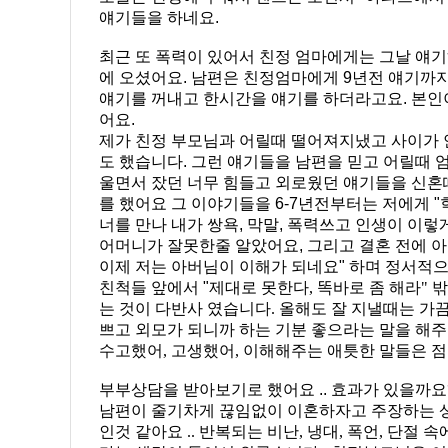
얘기들을 하네요.
최근 또 폭력이 있어서 친정 엄마에게는 그날 얘기
에 오셨어요. 남편은 친정엄마에게 9년전 얘기까지
얘기를 꺼내고 한시간을 얘기를 하더라고요. 본인
어요.
제가 친정 부모님과 어릴때 떨어져지냈고 사이가 
도 했습니다. 그런 얘기들을 남편을 믿고 어릴때 
울면서 잤던 너무 힘들고 외로웠던 얘기들을 신혼
를 했어요 그 이야기들을 6-7년전부터는 저에게 
너를 만나 내가 쌍욕, 막말, 폭력쓰고 인생이 이렇
어머니가 잘못한줄 알았어요, 그리고 결혼 전에 
이제 저는 아버님이 이해가 되네요" 하며 정서적
친척들 앞에서 "
제대로 못한다, 똑바로 좀 해라" 
는 것이 다반사 였습니다. 올해도 잘 지낼때는 가끔
쁘고 외모가 되니까 하는 기분 좋으라는 말을 해주
수고했어, 고생했어, 이해해주는 애틋한 말들은 점
부부상담을 받아보기로 했어요 .. 효과가 있을까요
남편이 줄기차게 끊임없이 이혼하자고 주장하는 
인것 같아요 .. 반복되는 비난, 냉대, 폭언, 단절