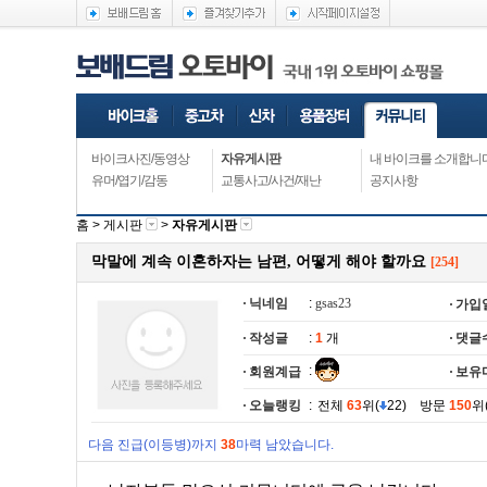
바이크사진/동영상
자유게시판
내 바이크를 소개합니
유머/엽기/감동
교통사고/사건/재난
공지사항
홈 >
게시판
>
자유게시판
막말에 계속 이혼하자는 남편, 어떻게 해야 할까요
[254]
닉네임
:
gsas23
가입
작성글
:
1
개
댓글
:
회원계급
보유
오늘랭킹
:
전체
63
위(
22) 방문
150
위
다음 진급(이등병)까지
38
마력 남았습니다.