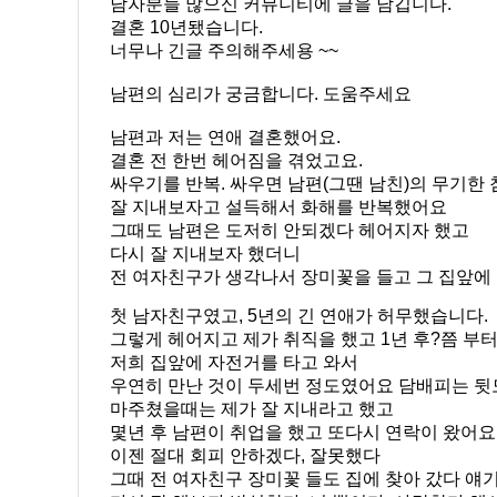
남자분들 많으신 커뮤니티에 글을 남깁니다.
결혼 10년됐습니다.
너무나 긴글 주의해주세용 ~~
남편의 심리가 궁금합니다. 도움주세요
남편과 저는 연애 결혼했어요.
결혼 전 한번 헤어짐을 겪었고요.
싸우기를 반복. 싸우면 남편(그땐 남친)의 무기한 
잘 지내보자고 설득해서 화해를 반복했어요
그때도 남편은 도저히 안되겠다 헤어지자 했고
다시 잘 지내보자 했더니
전 여자친구가 생각나서 장미꽃을 들고 그 집앞에
첫 남자친구였고, 5년의 긴 연애가 허무했습니다.
그렇게 헤어지고 제가 취직을 했고 1년 후?쯤 부
저희 집앞에 자전거를 타고 와서
우연히 만난 것이 두세번 정도였어요 담배피는 
마주쳤을때는 제가 잘 지내라고 했고
몇년 후 남편이 취업을 했고 또다시 연락이 왔어
이젠 절대 회피 안하겠다, 잘못했다
그때 전 여자친구 장미꽃 들도 집에 찾아 갔다 