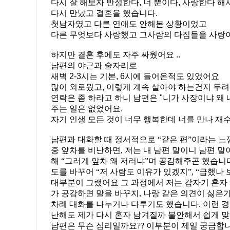
다시 잘 해보자 반성한다, 너 뿐이다, 사랑한다 해
다시 만났고 결혼을 했습니다.
첫남자였고 다른 연애도 안해본 상황이었고
다른 무엇보다 사랑했고 그사람의 다짐들을 사랑
하지만 결혼 후에도 자주 싸웠어요 ..
남편의 야근과 술자리로
새벽 2-3시는 기본, 6시에 들어온적도 있었어요
많이 외로웠고, 이렇게 계속 살아야 하는건지 두려
연락은 좀 하라고 하니 남편은 "니가 사장이냐 왜 
주는 일은 없었어요.
자기 인생 모든 것이 너무 행복한데 너를 만나 재
남편과 대화할 때 정서적으로 “같은 편”이라는 느
중 앞차를 비난하면, 저는 내 남편 말이니 남편 말
해 “그러게 앞차 왜 저러냐”며 공감해주곤 했습니
도를 바꾸어 “저 사람도 이유가 있겠지”, “급했나
대부분이 그랬어요
그 과정에서 저는 갑자기 혼자 
가 공감하면 말을 바꾸지, 나랑 같은 의견이 싫은
차례 대화를 나누거나 다투기도 했습니다. 이런 
난해도 제가 다시 혼자 남겨질까 불안해서 쉽게 맞
남편은
무슨 심리일까요?? 이부분이 제일 궁금합