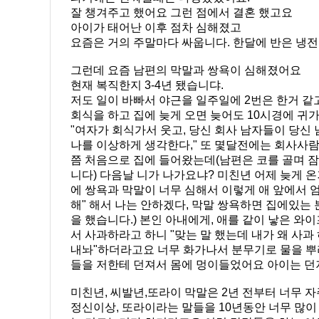
잘 챙겨주고 했어요 그런 점에서 결혼 했고요
아이가 태어난 이후 점차 심해졌고
요즘은 거의 주말마다 싸웁니다. 한달에 반은 냉
그런데 요즘 남편의 막말과 쌍욕이 심해졌어요
현재 복직한지 3-4년 됐습니댜.
저도 일이 바빠서 야근을 일주일에 2번은 한거 같
회식을 하고 집에 늦게 오면 늦어도 10시경에 귀
"여자가 회식가서 웃고, 당신 회사 남자들이 당신
나를 이상하게 생각한다," 또 몇달전에는 회사사람 
쯤 처음으로 집에 들어왔는데(남편은 코를 골며 잠들
니다) 다음날 니가 나가요냐? 미친년 어제 늦게 온
에 쌍욕과 막말이 너무 심해서 이렇게 애 앞에서 
해" 해서 나는 안하겠다, 막말 쌍욕하면 집에있는
을 했습니다.) 본인 아내에게, 애를 같이 낳은 와
서 사과하라고 하니 "맞는 말 했는데 내가 왜 사
내놔"하더라고요 너무 화가나서 분무기로 물을 뿌리
들을 저한테 던져서 몸에 멍이들었어요 아이는 던져
미친년, 씨발년,또라이 막말은 2년 전부터 너무 자
정신이상, 또라이라는 말들을 10년동안 너무 많이