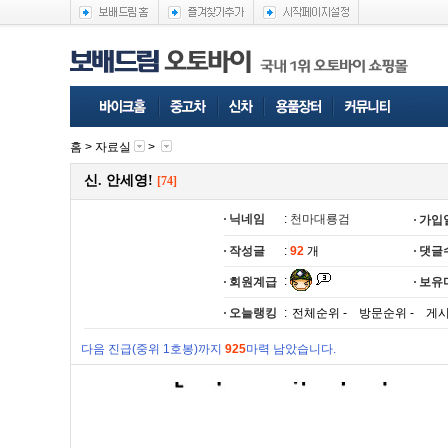
홈 >
자료실
>
신. 안세영!
[74]
닉네임
:
천마대룡검
가입
작성글
:
92
개
댓글
:
회원계급
보유
오늘랭킹
:
전체순위 - 방문순위 - 게시
다음 진급(중위 1호봉)까지
925
마력 남았습니다.