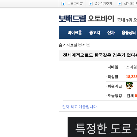
홈 >
자료실
>
전세계적으로도 한국같은 경우가 없다
닉네임
:
스마일
작성글
:
18,22
:
회원계급
오늘랭킹
:
전체
6
현재 최고 계급입니다.