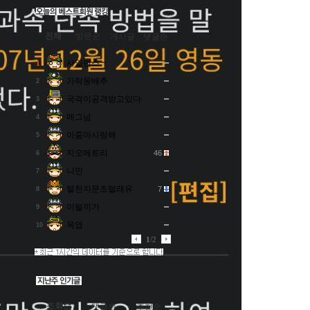
전체
방문순
게시글
댓글순
사일런스
1
가락동배추
2
국격이공격받고있다
3
메그넘
4
아줌마사랑해
5
지오메트리
46
6
니민
7
털천지문조털래유
7
8
이럴끼가
9
목엽
10
1
/
2
조회순
댓글순
추천순