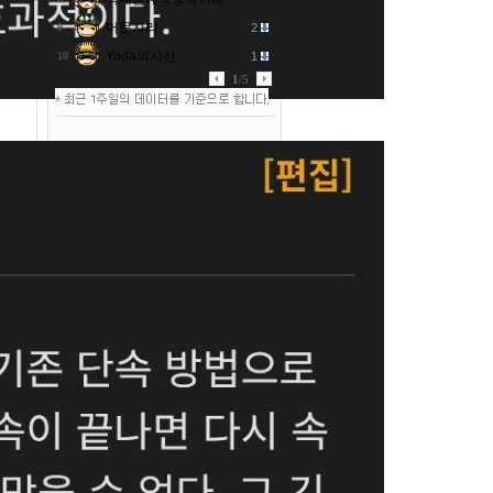
머문자리
2
9
Yoda의시선
1
10
1
/
5