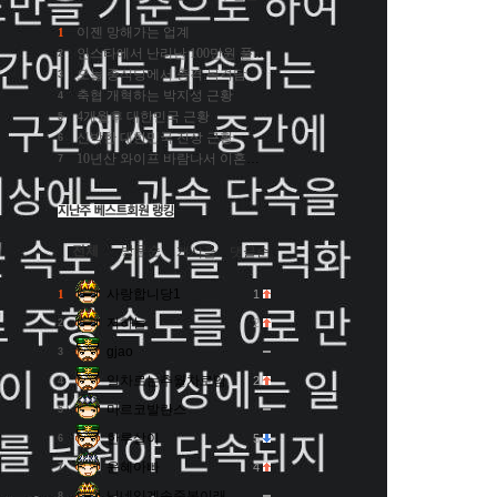
이젠 망해가는 업계
1
인스타에서 난리난 100만원 풀빌라
2
오늘 중식당에서 충격 목격담
3
축협 개혁하는 박지성 근황
4
4개월후 대한민국 근황
5
신박한 대한민국 진상 근황
6
10년산 와이프 바람나서 이혼했다
7
전체
방문순
게시글
댓글순
사랑합니당1
1
1
저하늘
2
2
gjao
3
일차로는추월차로임
2
4
마르코발란스
5
한루살이
5
6
윤혜아빠
4
7
닉네임계속중복이래
8