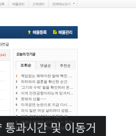
등록
매물관리
고객센터
전체메뉴
보기
,645
조회순
댓글순
추천순
책임없는 쾌락이란 말에 빡친 털바퀴맘.. ㄷㄷㄷ
1
하하와의 결혼을 확신한 순간
2
'고기와 수박' 썰을 확인하러 온 중국 틱톡커 ㅋ
3
이게 인천공항이라는게 믿겨지지 않음
4
뜻밖의 선물~~~
5
미국공연 논란으로 지금 다시 파묘되는 이상준 인성
6
의식 잃은 여성 살리려다 성범죄 신고당한 남성
7
아빠 장례식장에서 처음본 새엄마란 사람(고전
8
해운대 역대급 비키니 ㅊㅈ 등장
9
호주도 무슬림 한테 점령 당함
10