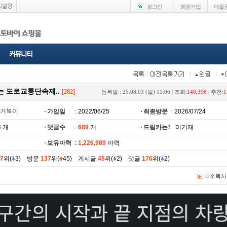
로그인
회원가입
매물
는 도로교통단속제..
[282]
등록일 : 25.08.03 (일) 11:06
|
조회:
140,398
|
추천:
1
거북이
가입일
: 2022/06/25
최종방문
: 2026/07/24
3
개
댓글수
:
689
개
드림카는?
미기재
보유마력
:
1,226,989
마력
7
위(
3) 방문
137
위(
45) 게시글
45
위(
2) 댓글
176
위(
2)