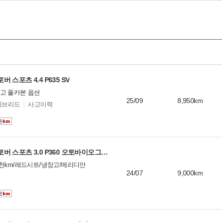
스포츠 4.4 P635 SV
고 풀카본 옵션
25/09
8,950km
이브리드
사고이력
랜드로버 레인지로버 스포츠 3.0 P360 오토바이오그래피
천km/레드시트/냉장고/메리디안
24/07
9,000km