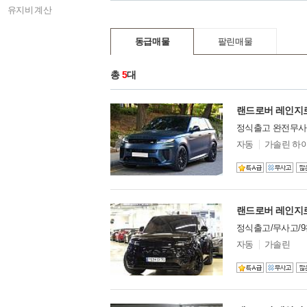
아우디
47
유지비 계산
폭스바겐
16
렉서스
14
동급매물
팔린매물
미니
14
BYD
0
총
5
대
DS
0
GMC
29
랜드로버 레인지로버 
닛산
7
다이하쓰
0
정식출고 완전무사
닷지
28
모
자동
가솔린 하
델
동펑
1
옵
란치아
션
0
람보르기니
104
랜드로버
90
로버
1
정식출고/무사고/9
로터스
2
모
자동
가솔린
롤스로이스
123
델
르노
옵
0
션
링컨
8
마이바흐
5