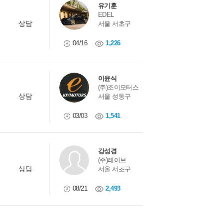
유기훈
EDEL
상담
서울 서초구
04/16
1,226
이윤식
(주)조이모터스
상담
서울 성동구
03/03
1,541
강성경
(주)레이브
상담
서울 서초구
08/21
2,493