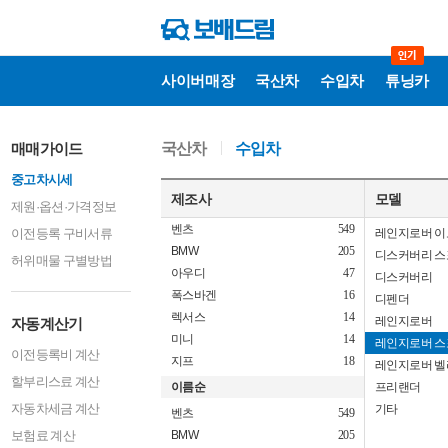
사이버매장
국산차
수입차
튜닝카
자
매매가이드
국산차
수입차
동
계
중고차시세
산
기
제조사
모델
제원·옵션·가격정보
벤츠
549
이전등록 구비서류
레인지로버 이
BMW
205
디스커버리 스
허위매물 구별방법
아우디
47
디스커버리
폭스바겐
16
디펜더
렉서스
14
레인지로버
자동계산기
미니
14
레인지로버 스
이전등록비 계산
지프
18
레인지로버 벨
할부리스료 계산
이름순
프리랜더
자동차세금 계산
기타
벤츠
549
보험료 계산
BMW
205