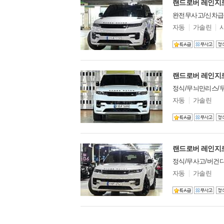
마세라티
32
마쯔다
0
완전무사고/신차급/
맥라렌
28
모
자동
가솔린
머큐리
델
0
옵
모건
1
션
미쓰비시
0
미쯔오카
4
랜드로버 레인지로버
벤틀리
89
정식/무늬만리스/
볼보
9
북기은상
모
0
자동
가솔린
델
부가티
0
옵
션
뷰익
0
비이스만
0
사브
1
랜드로버 레인지로버
선롱
0
정식/무사고/버건디
새턴
0
모
자동
가솔린
스마트
3
델
옵
쉐보레
33
션
스바루
1
스즈키
6
스카니아
0