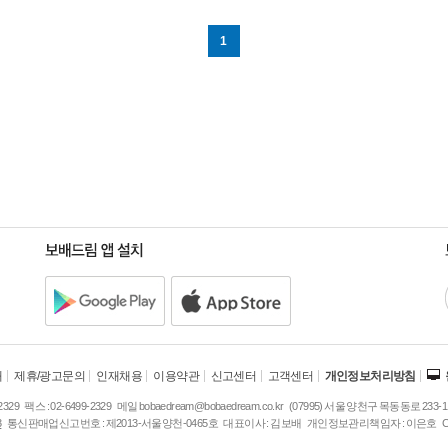
1
개
제휴/광고문의
인재채용
이용약관
신고센터
고객센터
개인정보처리방침
주
2329
팩스 :
02-6499-2329
메일
bobaedream@bobaedream.co.kr
(07995) 서울 양천구 목동동로 233-1
소
3
통신판매업신고번호 :
제2013-서울양천-0465호
대표이사 :
김보배
개인정보관리책임자 :
이은호