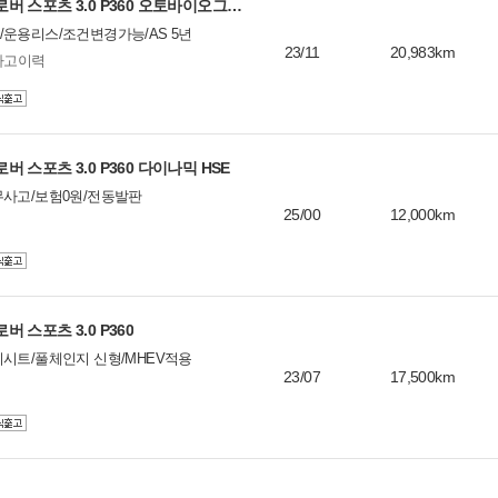
랜드로버 레인지로버 스포츠 3.0 P360 오토바이오그래피
운용리스/조건변경가능/AS 5년
23/11
20,983km
사고이력
 스포츠 3.0 P360 다이나믹 HSE
무사고/보험0원/전동발판
25/00
12,000km
 스포츠 3.0 P360
시트/풀체인지 신형/MHEV적용
23/07
17,500km