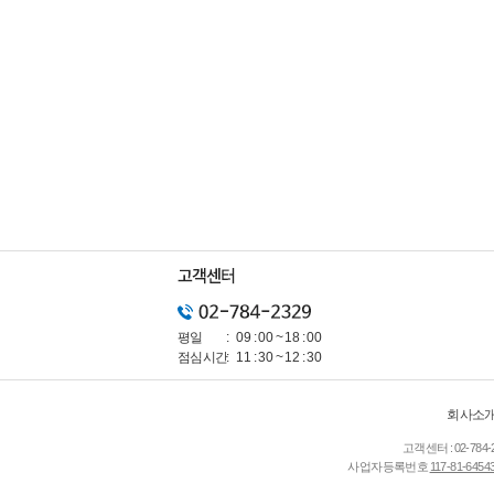
스파이커
0
시트로엥
0
알파로메오
1
알핀
1
애스턴마틴
26
어큐라
0
오펠
0
오스틴
0
올즈모빌
0
웨스트필드
0
이네오스
0
이베코
1
이스즈
0
인피니티
2
평일
09 : 00 ~ 18 : 00
재규어
18
점심시간
11 : 30 ~ 12 : 30
지커
0
지프
18
회사소
캐딜락
23
고객센터 :
02-784-
코닉세크
0
사업자등록번호
117-81-6454
크라이슬러
6