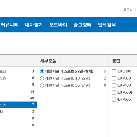
로그인
커뮤니티
내차팔기
오토바이
중고장터
업체검색
세부모델
등급
보크
3
레인지로버 스포츠 (22년~현재)
5
3.0 D300
포츠
6
레인지로버 스포츠 (13~22년)
2
3.0 P360
9
레인지로버 스포츠 (05~14년)
0
3.0 P400
14
3.0 P550e
48
4.4 P635
포츠
7
라
3
0
0