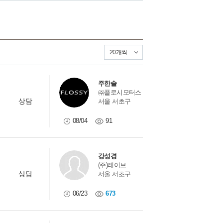
주한솔
㈜플로시모터스
상담
서울 서초구
08/04
91
강성경
(주)레이브
상담
서울 서초구
06/23
673