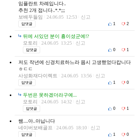
임플란트 차례입니다..
추천 2개 접니다..*.*;;;
보배두들임
24.06.05 12:53
신고
1
2
답댓글
뒤에 서있던 분이 횽이셨군예!?
모토리
24.06.05 13:25
신고
0
1
답댓글
저도 작년에 신경치료하느라 몹시 고생했었다캅니다
ㅎㄷㄷ
사성화재다이렉트
24.06.05 13:56
신고
1
0
답댓글
두번은 못하겠더라구예...
모토리
24.06.05 14:32
신고
0
1
답댓글
쌤....아..아닙니다
네이버보배골프
24.06.05 18:10
신고
1
0
답댓글