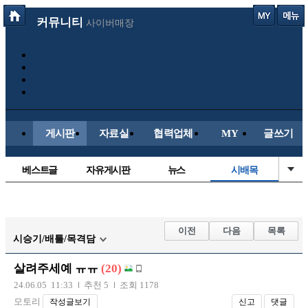
커뮤니티
사이버매장
게시판
자료실
협력업체
MY
글쓰기
베스트글
자유게시판
뉴스
시배목
정치/시사
유명인의차
보배드림이야기
성인게시판
국내야구
해외야구
해외축구
국내축구
이전
다음
목록
시승기/배틀/목격담
살려주세예 ㅠㅠ
(20)
24.06.05 11:33
추천 5
조회 1178
모토리
작성글보기
신고
댓글