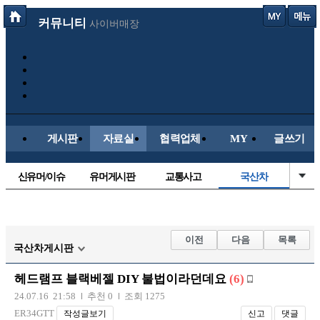
커뮤니티
사이버매장
게시판
자료실
협력업체
MY
글쓰기
신유머/이슈
유머게시판
교통사고
국산차
수입차
내차사진
직찍/특종
자동차사진
후방주의방
레이싱모델
자유사진
군사/무기
이전
다음
목록
국산차게시판
트럭/버스
항공/해운/철도
올드카/추억
오토바이
헤드램프 블랙베젤 DIY 불법이라던데요
(6)
장착시공사진
24.07.16 21:58
추천 0
조회 1275
ER34GTT
작성글보기
신고
댓글