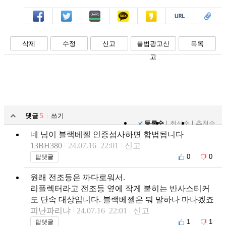
페북
트윗
밴드
카톡
카스
복사
스크랩
삭제
수정
신고
불법광고신
목록
고
댓글
5
쓰기
등록순
최신순
추천순
네 님이 블랙베젤 인증섬사하면 합법됩니다
13BH380
24.07.16 22:01
신고
0
0
답댓글
원래 전조등은 까다로워서.
리플렉터라고 전조등 옆에 작게 붙히는 반사스티커
도 단속 대상입니다. 블랙베젤은 뭐 말하나 마나겠죠
피난파리냐
24.07.16 22:01
신고
1
1
답댓글