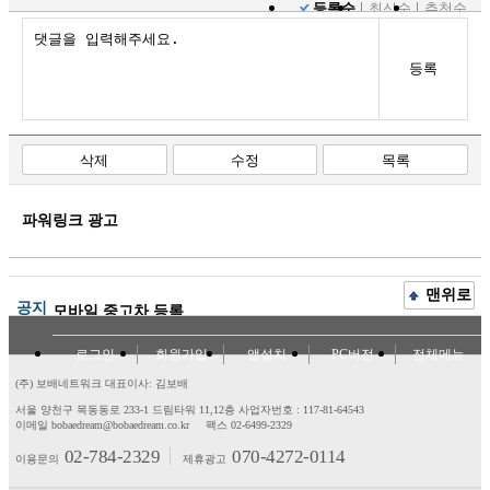
등록순
최신순
추천순
등록
삭제
수정
목록
파워링크 광고
맨위로
공지
모바일 중고차 등록
로그인
회원가입
앱설치
PC버전
전체메뉴
(주) 보배네트워크 대표이사: 김보배
서울 양천구 목동동로 233-1 드림타워 11,12층
사업자번호 : 117-81-64543
이메일 bobaedream@bobaedream.co.kr
팩스 02-6499-2329
02-784-2329
070-4272-0114
이용문의
제휴광고