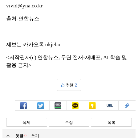
vivid@yna.co.kr
출처-연합뉴스
제보는 카카오톡 okjebo
<저작권자(c) 연합뉴스, 무단 전재-재배포, AI 학습 및
활용 금지>
추천
2
페북
트윗
밴드
카톡
카스
복사
스크랩
삭제
수정
목록
댓글
0
쓰기