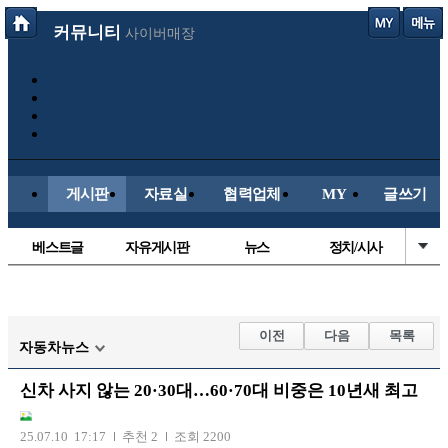
커뮤니티
사이버매장
게시판
자료실
협력업체
MY
글쓰기
베스트글
자유게시판
뉴스
정치/시사
시배목
유명인의차
보배드림이야기
성인게시판
국내야구
해외야구
해외축구
국내축구
이전
다음
목록
자동차뉴스
신차 사지 않는 20·30대…60·70대 비중은 10년새 최고
25.07.10 17:17
추천 2
조회 2200