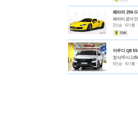
션
페라리 296 GT
페라리 공식 
모
2인승
6기통
델
FMK
옵
션
아우디 Q8 5
정식/무사고/B
모
5인승
6기통
델
옵
션