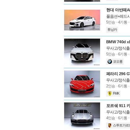
션
현대 아반떼AD
풀옵션+레드시
모
5인승
4기통
델
튜닝카
옵
션
BMW 740d x
무사고/정식출
모
5인승
6기통
델
코오롱
옵
션
페라리 296 GT
무사고/정식출
모
2인승
6기통
델
FMK
옵
션
포르쉐 911 
무사고/정식출
모
4인승
6기통
델
스투트가르
옵