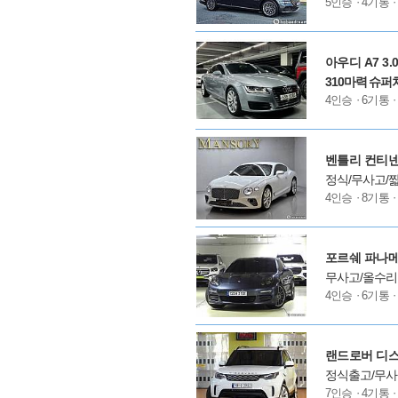
모
5인승
4기통
델
옵
션
아우디 A7 3.
310마력 슈
모
4인승
6기통
델
옵
션
벤틀리 컨티넨탈
정식/무사고/짧
모
4인승
8기통
델
옵
션
포르쉐 파나메라
무사고/올수리
모
4인승
6기통
델
옵
션
랜드로버 디스커버
정식출고/무사고
모
7인승
4기통