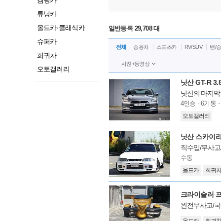
캠핑카
튜닝카
올드카·클래식카
일반등록
29,708
대
슈퍼카
전체
승용차
스포츠카
RV/SUV
밴/
희귀차
오토갤러리
닛산 GT-R 3.8
닛산의 마지막 
모
4인승
6기통
델
오토갤러리
옵
션
닛산 스카이라
직수입/무사고
모
수동
델
올드카
희귀
옵
션
크라이슬러 
완전무사고/국
모