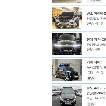
오토갤러리
옵
션
벤츠 마이바흐 
현금/정식/완전
모
5인승
8기통
델
옵
션
현대 더 뉴 그
완전무사고/화
모
5인승
FF
델
옵
션
기아 레이 1.
무사고/휠/일체
모
5인승
3기통
델
튜닝카
옵
션
르노코리아 마
인산철540A/
모
수동
145마력
델
캠핑카
옵