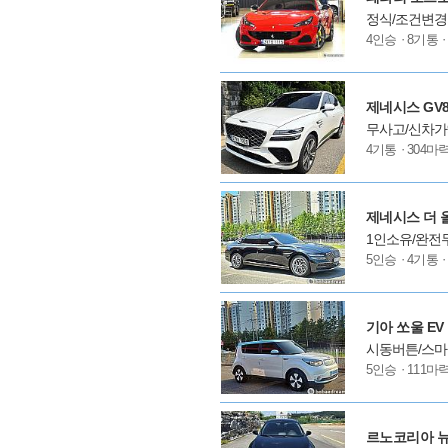
정식/조건변경
모
4인승
8기통
델
옵
션
제네시스 GV80
무사고/신차가9
모
4기통
304마
델
옵
션
제네시스 더 올 
1인소유/완전
모
5인승
4기통
델
옵
션
기아 쏘울 EV
시동버튼/스마트
모
5인승
111마
델
옵
션
르노코리아 뉴 S