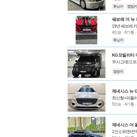
델
튜닝카
캠핑
옵
션
쉐보레 더 뉴 카
19년 쉐보레 
모
4인승
8기통
델
튜닝카
옵
션
KG모빌리티 더
무사고/로드트
모
캠핑카
델
옵
션
제네시스 뉴 GV
최신형+파퓰러
모
5인승
4기통
델
옵
션
제네시스 더 올 
1인소유/완전