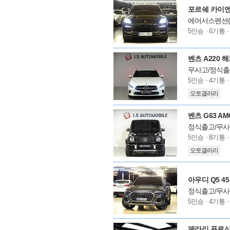
포르쉐 카이엔 
에어서스펜션(
모
5인승
6기통
델
옵
션
벤츠 A220 
무사고/정식출
모
5인승
4기통
델
오토갤러리
옵
션
벤츠 G63 AM
정식출고/무사
모
5인승
8기통
델
오토갤러리
옵
션
아우디 Q5 4
정식출고/무사
모
5인승
4기통
델
옵
션
페라리 푸로산게