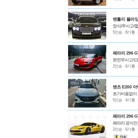
델
옵
션
벤틀리 플라잉스
정식/무사고/
모
5인승
8기통
델
옵
션
페라리 296 GT
완전무사고/11
모
2인승
6기통
델
옵
션
벤츠 E200 
초기비용없이 오
모
5인승
4기통
델
옵
션
페라리 296 GT
페라리 공식인
모
2인승
6기통
델
FMK
옵