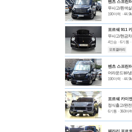
벤츠 스프린터 3
무사고/흰색실내
모
190마력
44.9
델
옵
션
포르쉐 911 카
무사고/현금차량
모
4인승
6기통
델
오토갤러리
옵
션
벤츠 스프린터 
어라운드뷰/냉
모
190마력
44.9
델
옵
션
포르쉐 카이엔 
정식출고/완전
모
6기통
360마
델
옵
션
페라리 포르토피