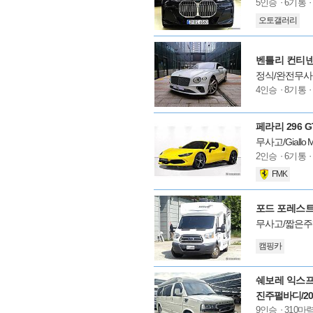
모
5인승
6기통
델
오토갤러리
옵
션
벤틀리 컨티넨탈
정식/완전무사
모
4인승
8기통
델
옵
션
페라리 296 GT
무사고/Giall
모
2인승
6기통
델
FMK
옵
션
포드 포레스트
무사고/짧은주행
모
캠핑카
델
옵
션
쉐보레 익스프
진주펄바디/2
모
9인승
310마