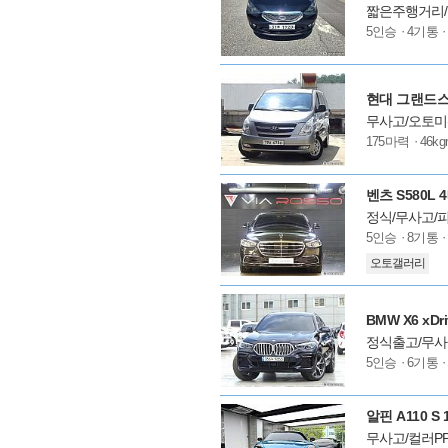
짧은주행거리/
모
5인승
4기통
델
옵
션
무사고/오토미
모
175마력
46k
델
옵
션
벤츠 S580L 
정식/무사고/피
모
5인승
8기통
델
오토갤러리
옵
션
BMW X6 xDr
정식출고/무사
모
5인승
6기통
델
옵
션
알핀 A110 S 1
무사고/컬러P