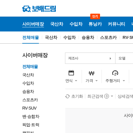
사이버매장
국산차
수입차
튜닝카
커뮤니티
전체매물
국산차
수입차
승용차
스포츠카
RV·S
사
이
버
매
사이버매장
장
제조사
모델
전체매물
국산차
연식
가격
주행거리
수입차
승용차
초기화
최근검색
상세검
0
스포츠카
RV·SUV
사이
밴·승합차
픽업·트럭