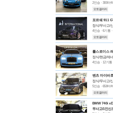
모
2인승
300마
델
오토갤러리
옵
션
포르쉐 911 
정식/무사고/
모
4인승
6기통
델
오토갤러리
옵
션
롤스로이스 레이
정식/현금/제네
모
4인승
12기통
델
옵
션
벤츠 마이바흐 E
정식/무사고/신
모
5인승
658마
델
오토갤러리
옵
션
BMW 740i 
무사고/1인신조