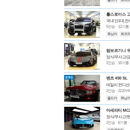
올드카
희귀
델
옵
션
국내 단1대,전
모
5인승
12기통
델
튜닝카
희귀
옵
션
람보르기니 우라
정식/무사고/금
모
2인승
10기통
델
옵
션
벤츠 450 SL
데일리 컨디션 
모
2인승
222마
델
올드카
튜닝
옵
션
마세라티 MC20
정식/무사고/
모
2인승
6기통
델