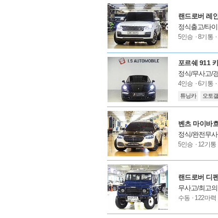
션
랜드로버 레인지
정식출고/타이
모
5인승
8기통
델
옵
션
포르쉐 911 
정식/무사고/
모
4인승
6기통
델
튜닝카
오토
옵
션
벤츠 마이바흐 
정식/완전무사
모
5인승
12기통
델
옵
션
랜드로버 디펜
무사고/최고의
모
수동
122마력
델
옵