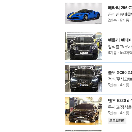
션
페라리 296 GT
공식인증매물/
모
2인승
6기통
델
옵
션
벤틀리 벤테이가
정식출고/무사
모
8기통
550마
델
옵
션
볼보 XC60 
정식/무사고/브
모
5인승
4기통
델
옵
션
벤츠 E220 
무사고/정식출
모
5인승
4기통
델
오토갤러리
옵
션