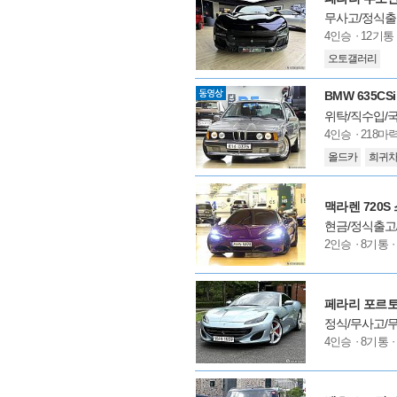
무사고/정식출고
모
4인승
12기통
델
오토갤러리
옵
션
BMW 635CSi
위탁/직수입/
모
4인승
218마
델
올드카
희귀
옵
션
맥라렌 720S
현금/정식출고
모
2인승
8기통
델
옵
션
페라리 포르토피
정식/무사고/
모
4인승
8기통
델
옵
션