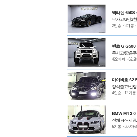
션
맥라렌 650S
무사고/3만3천
모
2인승
8기통
델
옵
션
벤츠 G G500 
무사고/짧은주
모
422마력
62.2
델
옵
션
마이바흐 62 5.
정식출고/신형
모
4인승
12기통
델
옵
션
BMW M4 3.0
전체 PPF 
모
6기통
550마
델
옵