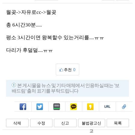
월곶->자유로cc->월곶
총 6시간30분.....
평소 3시간이면 왕복할수 있는거리를....ㅠㅠ
다리가 후덜덜....ㅠㅠ
추천
0
본 게시물을 뉴스 및 기타 매체에서 인용하실 때는 '보
배드림' 출처 표기를 부탁드립니다
페북
트윗
밴드
카톡
카스
복사
스크랩
삭제
수정
신고
불법광고신
목록
고