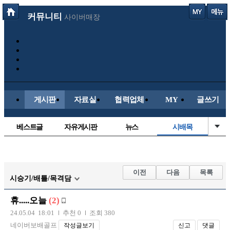
커뮤니티
사이버매장
게시판
자료실
협력업체
MY
글쓰기
베스트글
자유게시판
뉴스
시배목
정치/시사
유명인의차
보배드림이야기
성인게시판
국내야구
해외야구
해외축구
국내축구
이전
다음
목록
시승기/배틀/목격담
휴.....오늘
(2)
24.05.04 18:01
추천 0
조회 380
네이버보배골프
작성글보기
신고
댓글