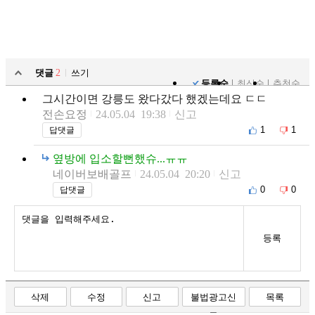
댓글
2
쓰기
등록순
최신순
추천순
그시간이면 강릉도 왔다갔다 했겠는데요 ㄷㄷ
전손요정
24.05.04 19:38
신고
1
1
답댓글
옆방에 입소할뻔했슈...ㅠㅠ
네이버보배골프
24.05.04 20:20
신고
0
0
답댓글
등록
삭제
수정
신고
불법광고신
목록